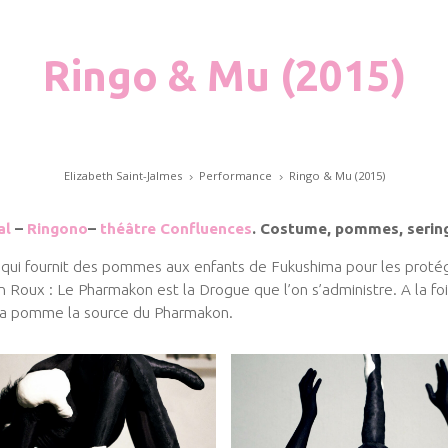
Ringo & Mu (2015)
Elizabeth Saint-Jalmes
Performance
Ringo & Mu (2015)
5
5
al
–
Ringono
–
théâtre Confluences
. Costume, pommes, sering
qui fournit des pommes aux enfants de Fukushima pour les protég
 Roux : Le Pharmakon est la Drogue que l’on s’administre. A la fo
st la pomme la source du Pharmakon.