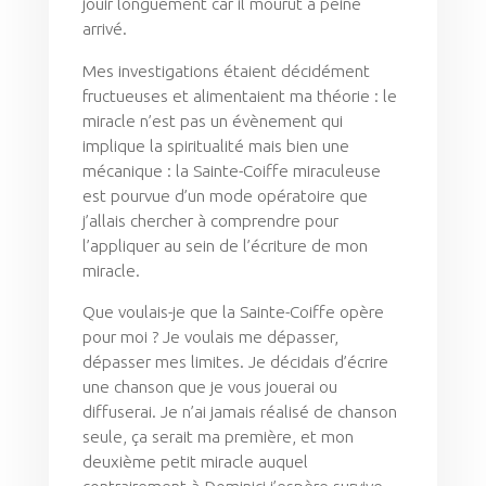
jouir longuement car il mourut à peine
arrivé.
Mes investigations étaient décidément
fructueuses et alimentaient ma théorie : le
miracle n’est pas un évènement qui
implique la spiritualité mais bien une
mécanique : la Sainte-Coiffe miraculeuse
est pourvue d’un mode opératoire que
j’allais chercher à comprendre pour
l’appliquer au sein de l’écriture de mon
miracle.
Que voulais-je que la Sainte-Coiffe opère
pour moi ? Je voulais me dépasser,
dépasser mes limites. Je décidais d’écrire
une chanson que je vous jouerai ou
diffuserai. Je n’ai jamais réalisé de chanson
seule, ça serait ma première, et mon
deuxième petit miracle auquel