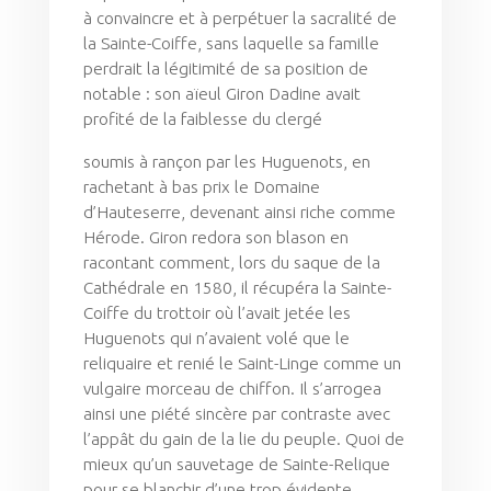
à convaincre et à perpétuer la sacralité de
la Sainte-Coiffe, sans laquelle sa famille
perdrait la légitimité de sa position de
notable : son aïeul Giron Dadine avait
profité de la faiblesse du clergé
soumis à rançon par les Huguenots, en
rachetant à bas prix le Domaine
d’Hauteserre, devenant ainsi riche comme
Hérode. Giron redora son blason en
racontant comment, lors du saque de la
Cathédrale en 1580, il récupéra la Sainte-
Coiffe du trottoir où l’avait jetée les
Huguenots qui n’avaient volé que le
reliquaire et renié le Saint-Linge comme un
vulgaire morceau de chiffon. Il s’arrogea
ainsi une piété sincère par contraste avec
l’appât du gain de la lie du peuple. Quoi de
mieux qu’un sauvetage de Sainte-Relique
pour se blanchir d’une trop évidente